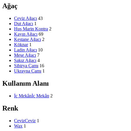
Ağaç
Ceviz Ağacı
43
Dut Ağacı
1
Huş Marin Kontra
2
Kayın Ağacı
69
Kestane Ağacı
2
Köknar
1
Ladin Ağacı
10
Meşe Ağacı
7
Sakız Ağacı
4
Sibirya Çamı
16
Ukrayna Çamı
1
Kullanım Alanı
İç Mekân
İç Mekân
2
Renk
Ceviz
Ceviz
1
Wax
1