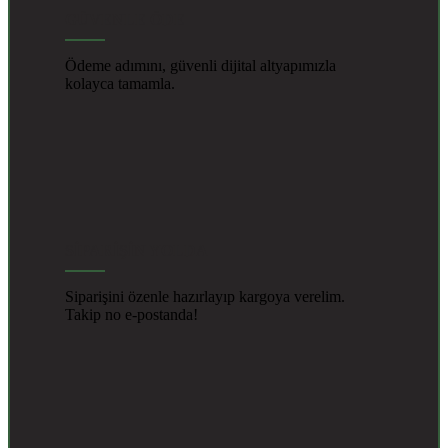
GÜVENLE ÖDE
Ödeme adımını, güvenli dijital altyapımızla
kolayca tamamla.
SİPARİŞİN YOLDA
Siparişini özenle hazırlayıp kargoya verelim.
Takip no e-postanda!