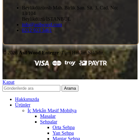
Beylikdüzüosb Mah. Birlik San. Sit. 3. Cad. No:
13/104
Beylikdüzü/İSTANBUL
info@asilwood.com
0212 923 3461
© 2026
Asil Wood Entegre
. Tüm Hakları Saklıdır.
Kapat
Arama
Hakkımızda
Ürünler
İç Mekân Masif Mobilya
Masalar
Sehpalar
Orta Sehpa
Yan Sehpa
Mantar Sehpa