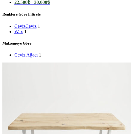
22.500
₺
-
30.000
₺
Renklere Göre Filtrele
Ceviz
Ceviz
1
Wax
1
Malzemeye Göre
Ceviz Ağacı
1