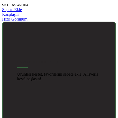
SKU:
ASW-1104
Sepete Ekle
Karşılaştır
Hızlı Görünüm
FAVORİLERİNİ SEÇ
Ürünleri keşfet, favorilerini sepete ekle. Alışveriş
keyfi başlasın!