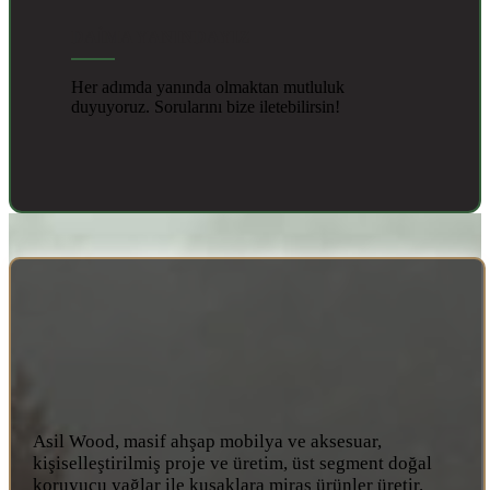
DAİMA YANINDAYIZ
Her adımda yanında olmaktan mutluluk
duyuyoruz. Sorularını bize iletebilirsin!
Asil Wood, masif ahşap mobilya ve aksesuar,
kişiselleştirilmiş proje ve üretim, üst segment doğal
koruyucu yağlar ile kuşaklara miras ürünler üretir.