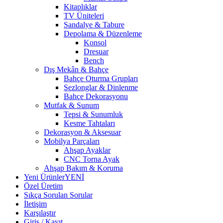
Kitaplıklar
TV Üniteleri
Sandalye & Tabure
Depolama & Düzenleme
Konsol
Dresuar
Bench
Dış Mekân & Bahçe
Bahçe Oturma Grupları
Şezlonglar & Dinlenme
Bahçe Dekorasyonu
Mutfak & Sunum
Tepsi & Sunumluk
Kesme Tahtaları
Dekorasyon & Aksesuar
Mobilya Parçaları
Ahşap Ayaklar
CNC Torna Ayak
Ahşap Bakım & Koruma
Yeni Ürünler
YENİ
Özel Üretim
Sıkça Sorulan Sorular
İletişim
Karşılaştır
Giriş / Kayıt