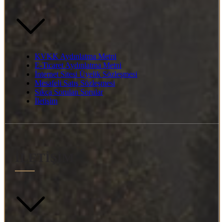
KVKK Aydınlatma Metni
E-Ticaret Aydınlatma Metni
İnternet Sitesi Üyelik Sözleşmesi
Mesafeli Satış Sözleşmesi
Sıkça Sorulan Sorular
İletişim
İLETİŞİM