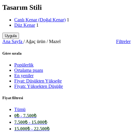
Tasarım Stili
Canlı Kenar (Doğal Kenar)
1
Düz Kenar
1
Uygula
Ana Sayfa
/
Ağaç ürün
/
Mazel
Filtreler
Göre sırala
Popülerlik
Ortalama puanı
En yeniler
Fiyat: Düşükten Yükseğe
Fiyatı: Yüksekten Düşüğe
Fiyat filtresi
Tümü
0
₺
-
7.500
₺
7.500
₺
-
15.000
₺
15.000
₺
-
22.500
₺