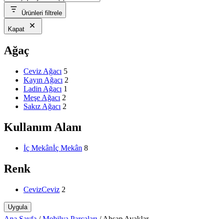
Ürünleri filtrele
Kapat
Ağaç
Ceviz Ağacı
5
Kayın Ağacı
2
Ladin Ağacı
1
Meşe Ağacı
2
Sakız Ağacı
2
Kullanım Alanı
İç Mekân
İç Mekân
8
Renk
Ceviz
Ceviz
2
Uygula
Ana Sayfa
/
Mobilya Parçaları
/
Ahşap Ayaklar