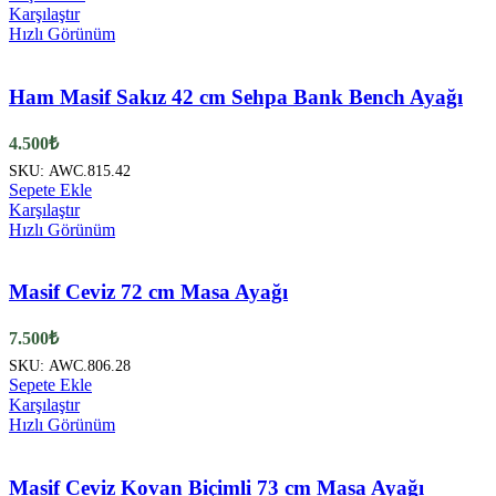
ürünün
Karşılaştır
birden
Hızlı Görünüm
fazla
varyasyonu
var.
Ham Masif Sakız 42 cm Sehpa Bank Bench Ayağı
Seçenekler
ürün
4.500
₺
sayfasından
SKU:
AWC.815.42
seçilebilir
Sepete Ekle
Karşılaştır
Hızlı Görünüm
Masif Ceviz 72 cm Masa Ayağı
7.500
₺
SKU:
AWC.806.28
Sepete Ekle
Karşılaştır
Hızlı Görünüm
Masif Ceviz Kovan Biçimli 73 cm Masa Ayağı