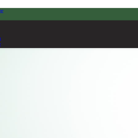
me
ı
e