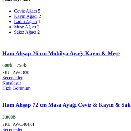
Ceviz Ağacı
5
Kayın Ağacı
2
Ladin Ağacı
1
Meşe Ağacı
2
Sakız Ağacı
2
Ham Ahşap 26 cm Mobilya Ayağı Kayın & Meşe
Fiyat
600
₺
–
750
₺
aralığı:
SKU:
AWC.830
600₺
Bu
Seçenekler
-
ürünün
Karşılaştır
750₺
birden
Hızlı Görünüm
fazla
varyasyonu
var.
Ham Ahşap 72 cm Masa Ayağı Ceviz & Kayın & Sak
Seçenekler
ürün
3.000
₺
sayfasından
SKU:
AWC.404.01
seçilebilir
Bu
Seçenekler