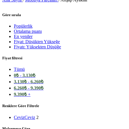
Göre sırala
Popülerlik
Ortalama puanı
En yeniler
Fiyat: Düşükten Yükseğe
Fiyatı: Yüksekten Düşüğe
Fiyat filtresi
Tümü
0
₺
-
3.130
₺
3.130
₺
-
6.260
₺
6.260
₺
-
9.390
₺
9.390
₺
+
Renklere Göre Filtrele
Ceviz
Ceviz
2
Malzemeye Göre