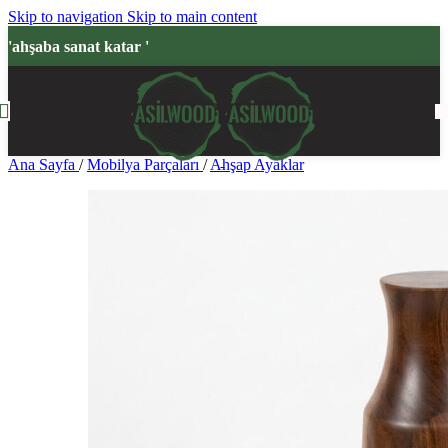
Skip to navigation
Skip to main content
'ahşaba sanat katar '
Ana Sayfa
/
Mobilya Parçaları
/
Ahşap Ayaklar