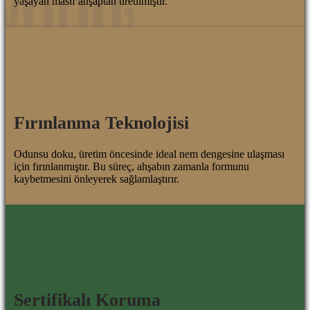
yaşayan masif ahşaptan üretilmiştir.
Fırınlanma Teknolojisi
Odunsu doku, üretim öncesinde ideal nem dengesine ulaşması
için fırınlanmıştır. Bu süreç, ahşabın zamanla formunu
kaybetmesini önleyerek sağlamlaştırır.
Sertifikalı Koruma