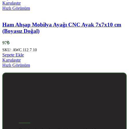
Karşılaştır
Hızlı Görünüm
Ham Ahşap Mobilya Ayağı CNC Ayak 7x7x10 cm
(Boyasız Doğal)
97
₺
SKU:
AWC.112.7.10
Sepete Ekle
Karşılaştır
Hızlı Görünüm
FAVORİLERİNİ SEÇ