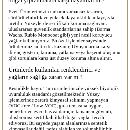
doğal yıpranmalara karşı dayanıklı mı?
Evet. Ürünlerimizin tamamı zamansız tasarım,
sürdürülebilirlik ve yüksek dayanıklılık anlayışıyla
üretilir. Yüzeylerde sertifikalı koruma sağlayan,
uluslararası güvenlik standartlarına sahip (Borma
Wachs, Rubio Monocoat gibi) yeni nesil koruyucu
yağlar kullanıyoruz. Bu özel işlemler sayesinde
ürünlerimiz su iticilik kazanır, UV ışınlarına karşı
direnç gösterir, kuruma, çatlama veya haşerat oluşumu
gibi sorunlara karşı üst düzey koruma altına alınır.
Ürünlerde kullanılan renklendirici ve
yağların sağlığa zararı var mı?
Kesinlikle hayır. Tüm ürünlerimizde yüksek biyolojik
uyumluluk standardı gözetilmektedir. Yüzey
işlemlerinde zararlı kimyasal salınımı yapmayan
(VOC-free / Low-VOC), gıda temasına uygun,
bebekler ve evcil hayvanlar için tamamen güvenli,
uluslararası sertifikalı ithal doğal yağlar tercih
ediyoruz. Bu sayede yaşam alanlarınıza sentetik
kimyasallar değil, nefes alabilen ve solunabilir bir