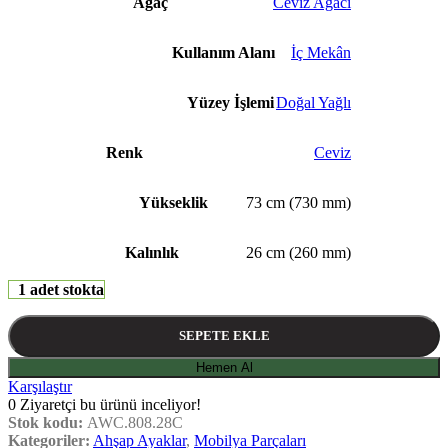
Ağaç
Ceviz Ağacı
Kullanım Alanı
İç Mekân
Yüzey İşlemi
Doğal Yağlı
Renk
Ceviz
Yükseklik
73 cm (730 mm)
Kalınlık
26 cm (260 mm)
1 adet stokta
SEPETE EKLE
Hemen Al
Karşılaştır
0
Ziyaretçi bu ürünü inceliyor!
Stok kodu:
AWC.808.28C
Kategoriler:
Ahşap Ayaklar
,
Mobilya Parçaları