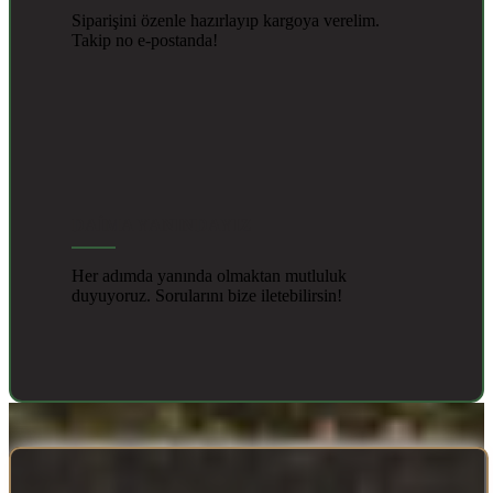
Siparişini özenle hazırlayıp kargoya verelim.
Takip no e-postanda!
DAİMA YANINDAYIZ
Her adımda yanında olmaktan mutluluk
duyuyoruz. Sorularını bize iletebilirsin!