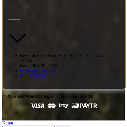
İLETİŞİM
Beylikdüzüosb Mah. Birlik San. Sit. 3. Cad. No:
13/104
Beylikdüzü/İSTANBUL
info@asilwood.com
0212 923 3461
© 2026
Asil Wood Entegre
. Tüm Hakları Saklıdır.
Kapat