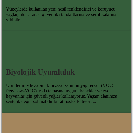
Yüzeylerde kullanılan yeni nesil renklendirici ve koruyucu
yağlar, uluslararası güvenlik standartlarına ve sertifikalarına
sahiptir.
Biyolojik Uyumluluk
Ürünlerimizde zararlı kimyasal salınımı yapmayan (VOC-
free/Low-VOC), gıda temasına uygun, bebekler ve evcil
hayvanlar için güvenli yağlar kullanıyoruz. Yaşam alanınıza
sentetik değil, solunabilir bir atmosfer katıyoruz.