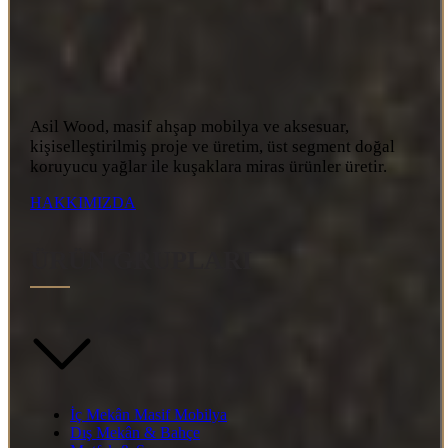
Asil Wood, masif ahşap mobilya ve aksesuar,
kişiselleştirilmiş proje ve üretim, üst segment doğal
koruyucu yağlar ile kuşaklara miras ürünler üretir.
HAKKIMIZDA
ÜRÜN GRUPLARI
İç Mekân Masif Mobilya
Dış Mekân & Bahçe