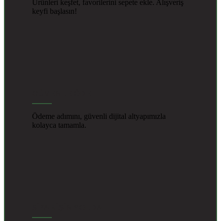
Ürünleri keşfet, favorilerini sepete ekle. Alışveriş
keyfi başlasın!
GÜVENLE ÖDE
Ödeme adımını, güvenli dijital altyapımızla
kolayca tamamla.
SİPARİŞİN YOLDA