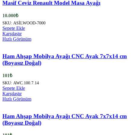
Masif Ceviz Renault Model Masa Ayağı
10.000
₺
SKU:
ASİLWOOD-7000
Sepete Ekle
Karşılaştır
Hızlı Görünüm
Ham Ahşap Mobilya Ayağı CNC Ayak 7x7x14 cm
(Boyasız Doğal)
101
₺
SKU:
AWC.100.7.14
Sepete Ekle
Karşılaştır
Hızlı Görünüm
Ham Ahşap Mobilya Ayağı CNC Ayak 7x7x14 cm
(Boyasız Doğal)