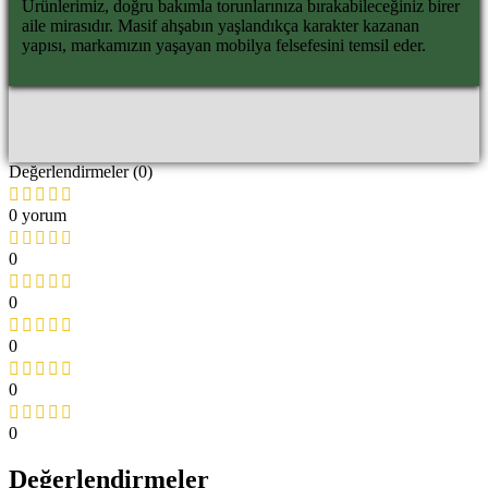
Ürünlerimiz, doğru bakımla torunlarınıza bırakabileceğiniz birer
aile mirasıdır. Masif ahşabın yaşlandıkça karakter kazanan
yapısı, markamızın yaşayan mobilya felsefesini temsil eder.
Değerlendirmeler (0)
0 yorum
0
0
0
0
0
Değerlendirmeler