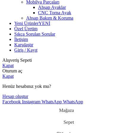
Mobilya Parçaları
Ahşap Ayaklar
CNC Torna Ayak
Ahşap Bakım & Koruma
Yeni Ürünler
YENİ
Özel Üretim
Sıkça Sorulan Sorular
İletişim
Karşılaştır
Giriş / Kayıt
Alışveriş Sepeti
Kapat
Oturum aç
Kapat
Henüz hesabınız yok mu?
Hesap oluştur
Facebook
Instagram
WhatsApp
WhatsApp
Mağaza
Sepet