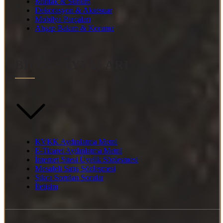
Mutfak & Sunum
Dekorasyon & Aksesuar
Mobilya Parçaları
Ahşap Bakım & Koruma
BİLGİ SAYFALARI
KVKK Aydınlatma Metni
E-Ticaret Aydınlatma Metni
İnternet Sitesi Üyelik Sözleşmesi
Mesafeli Satış Sözleşmesi
Sıkça Sorulan Sorular
İletişim