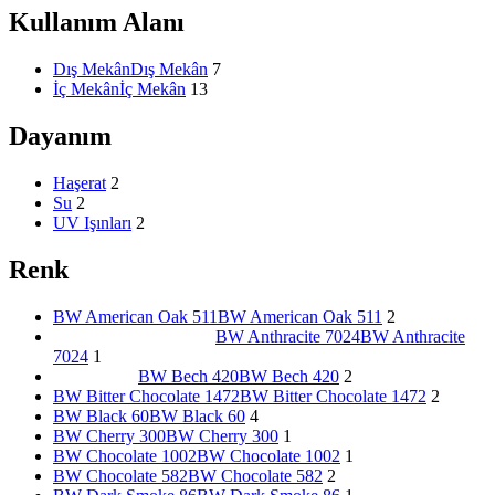
Kullanım Alanı
Dış Mekân
Dış Mekân
7
İç Mekân
İç Mekân
13
Dayanım
Haşerat
2
Su
2
UV Işınları
2
Renk
BW American Oak 511
BW American Oak 511
2
BW Anthracite 7024
BW Anthracite
7024
1
BW Bech 420
BW Bech 420
2
BW Bitter Chocolate 1472
BW Bitter Chocolate 1472
2
BW Black 60
BW Black 60
4
BW Cherry 300
BW Cherry 300
1
BW Chocolate 1002
BW Chocolate 1002
1
BW Chocolate 582
BW Chocolate 582
2