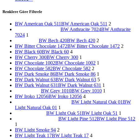
Renklere Göre Filtrele
BW American Oak 511
BW American Oak 511
2
BW Anthracite 7024
BW Anthracite
7024
1
BW Bech 420
BW Bech 420
2
BW Bitter Chocolate 1472
BW Bitter Chocolate 1472
2
BW Black 60
BW Black 60
4
BW Cherry 300
BW Cherry 300
1
BW Chocolate 1002
BW Chocolate 1002
1
BW Chocolate 582
BW Chocolate 582
2
BW Dark Smoke 86
BW Dark Smoke 86
1
BW Dark Walnut 63
BW Dark Walnut 63
5
BW Dark Walnut 631
BW Dark Walnut 631
1
BW Grey 1010
BW Grey 1010
1
BW Iroko 12056
BW Iroko 12056
4
BW Light Natural Oak 01
BW
Light Natural Oak 01
1
BW Light Oak 51
BW Light Oak 51
1
BW Light Pine 512
BW Light Pine 512
1
BW Light Smoke 94
2
BW Light Teak 17
BW Light Teak 17
4