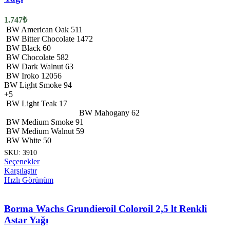
ürün
sayfasından
1.747
₺
seçilebilir
BW American Oak 511
BW Bitter Chocolate 1472
BW Black 60
BW Chocolate 582
BW Dark Walnut 63
BW Iroko 12056
BW Light Smoke 94
+5
BW Light Teak 17
BW Mahogany 62
BW Medium Smoke 91
BW Medium Walnut 59
BW White 50
SKU:
3910
Bu
Seçenekler
ürünün
Karşılaştır
birden
Hızlı Görünüm
fazla
varyasyonu
var.
Borma Wachs Grundieroil Coloroil 2,5 lt Renkli
Seçenekler
Astar Yağı
ürün