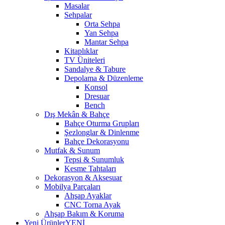
Masalar
Sehpalar
Orta Sehpa
Yan Sehpa
Mantar Sehpa
Kitaplıklar
TV Üniteleri
Sandalye & Tabure
Depolama & Düzenleme
Konsol
Dresuar
Bench
Dış Mekân & Bahçe
Bahçe Oturma Grupları
Şezlonglar & Dinlenme
Bahçe Dekorasyonu
Mutfak & Sunum
Tepsi & Sunumluk
Kesme Tahtaları
Dekorasyon & Aksesuar
Mobilya Parçaları
Ahşap Ayaklar
CNC Torna Ayak
Ahşap Bakım & Koruma
Yeni Ürünler
YENİ