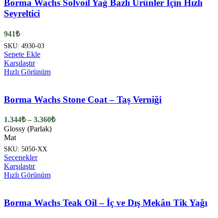
Borma Wachs Solvoil Yağ Bazlı Ürünler İçin Hızlı
Seyreltici
941
₺
SKU:
4930-03
Sepete Ekle
Karşılaştır
Hızlı Görünüm
Borma Wachs Stone Coat – Taş Verniği
Fiyat
1.344
₺
–
3.360
₺
aralığı:
Glossy (Parlak)
1.344₺
Mat
-
SKU:
5050-XX
3.360₺
Bu
Seçenekler
ürünün
Karşılaştır
birden
Hızlı Görünüm
fazla
varyasyonu
var.
Borma Wachs Teak Oil – İç ve Dış Mekân Tik Yağı
Seçenekler