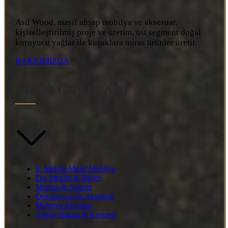
Asil Wood, masif ahşap mobilya ve aksesuar,
kişiselleştirilmiş proje ve üretim, üst segment doğal
koruyucu yağlar ile kuşaklara miras ürünler üretir.
HAKKIMIZDA
ÜRÜN GRUPLARI
İç Mekân Masif Mobilya
Dış Mekân & Bahçe
Mutfak & Sunum
Dekorasyon & Aksesuar
Mobilya Parçaları
Ahşap Bakım & Koruma