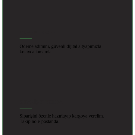
GÜVENLE ÖDE
Ödeme adımını, güvenli dijital altyapımızla
kolayca tamamla.
SİPARİŞİN YOLDA
Siparişini özenle hazırlayıp kargoya verelim.
Takip no e-postanda!