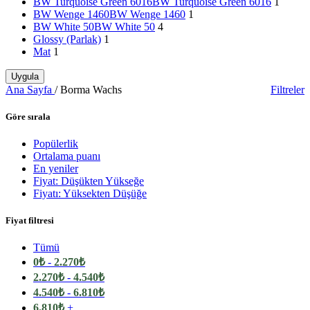
BW Turquoise Green 6016
BW Turquoise Green 6016
1
BW Wenge 1460
BW Wenge 1460
1
BW White 50
BW White 50
4
Glossy (Parlak)
1
Mat
1
Uygula
Ana Sayfa
/
Borma Wachs
Filtreler
Göre sırala
Popülerlik
Ortalama puanı
En yeniler
Fiyat: Düşükten Yükseğe
Fiyatı: Yüksekten Düşüğe
Fiyat filtresi
Tümü
0
₺
-
2.270
₺
2.270
₺
-
4.540
₺
4.540
₺
-
6.810
₺
6.810
₺
+