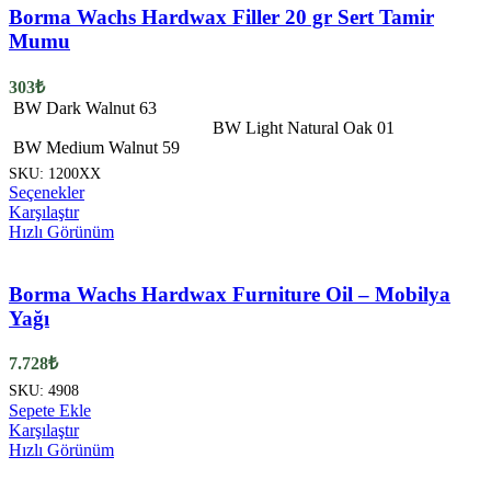
var.
Borma Wachs Hardwax Filler 20 gr Sert Tamir
Seçenekler
Mumu
ürün
sayfasından
303
₺
seçilebilir
BW Dark Walnut 63
BW Light Natural Oak 01
BW Medium Walnut 59
SKU:
1200XX
Bu
Seçenekler
ürünün
Karşılaştır
birden
Hızlı Görünüm
fazla
varyasyonu
var.
Borma Wachs Hardwax Furniture Oil – Mobilya
Seçenekler
Yağı
ürün
sayfasından
7.728
₺
seçilebilir
SKU:
4908
Sepete Ekle
Karşılaştır
Hızlı Görünüm