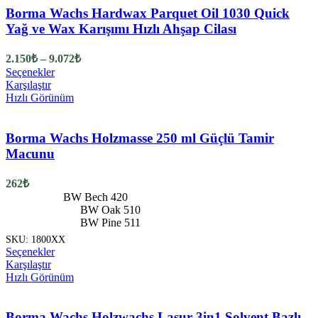
Borma Wachs Hardwax Parquet Oil 1030 Quick
Yağ ve Wax Karışımı Hızlı Ahşap Cilası
Fiyat
2.150
₺
–
9.072
₺
aralığı:
Bu
Seçenekler
2.150₺
ürünün
Karşılaştır
birden
-
Hızlı Görünüm
fazla
9.072₺
varyasyonu
var.
Borma Wachs Holzmasse 250 ml Güçlü Tamir
Seçenekler
Macunu
ürün
sayfasından
262
₺
seçilebilir
BW Bech 420
BW Oak 510
BW Pine 511
SKU:
1800XX
Bu
Seçenekler
ürünün
Karşılaştır
birden
Hızlı Görünüm
fazla
varyasyonu
var.
Borma Wachs Holzwachs Lasur 3in1 Solvent Bazlı