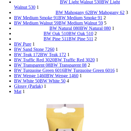
BW Light Walnut 530
BW Light
Walnut 530
1
BW Mahogany 62
BW Mahogany 62
3
BW Medium Smoke 91
BW Medium Smoke 91
2
BW Medium Walnut 59
BW Medium Walnut 59
5
BW Natural 080
BW Natural 080
1
BW Oak 510
BW Oak 510
2
BW Pine 511
BW Pine 511
2
BW Pure
1
BW Sand Stone 7260
1
BW Teak 172
BW Teak 172
1
BW Traffic Red 3020
BW Traffic Red 3020
1
BW Transparent 08
BW Transparent 08
2
BW Turquoise Green 6016
BW Turquoise Green 6016
1
BW Wenge 1460
BW Wenge 1460
1
BW White 50
BW White 50
4
Glossy (Parlak)
1
Mat
1