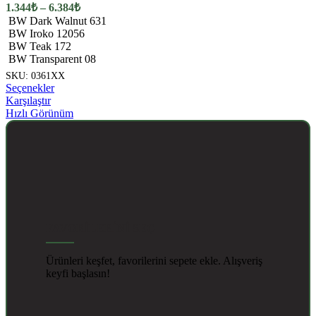
ürün
Fiyat
1.344
₺
–
6.384
₺
sayfasından
aralığı:
BW Dark Walnut 631
seçilebilir
1.344₺
BW Iroko 12056
-
BW Teak 172
BW Transparent 08
6.384₺
SKU:
0361XX
Bu
Seçenekler
ürünün
Karşılaştır
birden
Hızlı Görünüm
fazla
varyasyonu
var.
Seçenekler
ürün
sayfasından
seçilebilir
FAVORİLERİNİ SEÇ
Ürünleri keşfet, favorilerini sepete ekle. Alışveriş
keyfi başlasın!