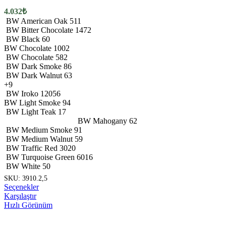
sayfasından
4.032
₺
seçilebilir
BW American Oak 511
BW Bitter Chocolate 1472
BW Black 60
BW Chocolate 1002
BW Chocolate 582
BW Dark Smoke 86
BW Dark Walnut 63
+9
BW Iroko 12056
BW Light Smoke 94
BW Light Teak 17
BW Mahogany 62
BW Medium Smoke 91
BW Medium Walnut 59
BW Traffic Red 3020
BW Turquoise Green 6016
BW White 50
SKU:
3910.2,5
Bu
Seçenekler
ürünün
Karşılaştır
birden
Hızlı Görünüm
fazla
varyasyonu