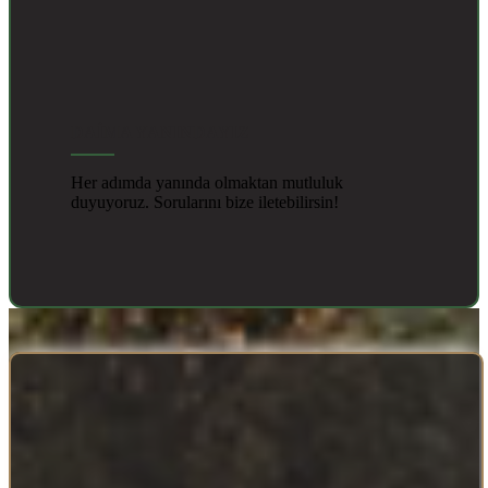
DAİMA YANINDAYIZ
Her adımda yanında olmaktan mutluluk
duyuyoruz. Sorularını bize iletebilirsin!