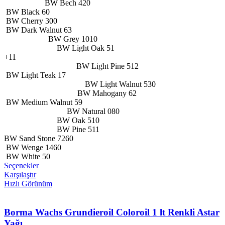
BW Bech 420
BW Black 60
BW Cherry 300
BW Dark Walnut 63
BW Grey 1010
BW Light Oak 51
+11
BW Light Pine 512
BW Light Teak 17
BW Light Walnut 530
BW Mahogany 62
BW Medium Walnut 59
BW Natural 080
BW Oak 510
BW Pine 511
BW Sand Stone 7260
BW Wenge 1460
BW White 50
Bu
Seçenekler
ürünün
Karşılaştır
birden
Hızlı Görünüm
fazla
varyasyonu
var.
Borma Wachs Grundieroil Coloroil 1 lt Renkli Astar
Seçenekler
Yağı