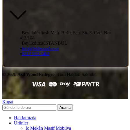
Beylikdüzüosb Mah. Birlik San. Sit. 3. Cad. No:
13/104
Beylikdüzü/İSTANBUL
info@asilwood.com
0212 923 3461
© 2026
Asil Wood Entegre
. Tüm Hakları Saklıdır.
Kapat
Arama
Hakkımızda
Ürünler
İç Mekân Masif Mobilya