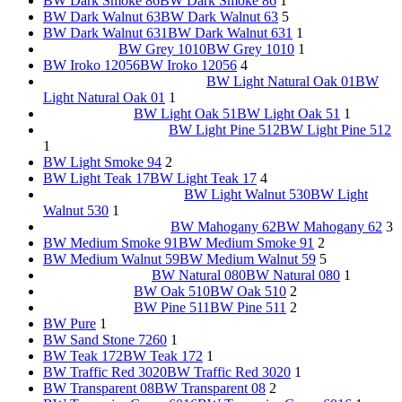
BW Dark Smoke 86
BW Dark Smoke 86
1
BW Dark Walnut 63
BW Dark Walnut 63
5
BW Dark Walnut 631
BW Dark Walnut 631
1
BW Grey 1010
BW Grey 1010
1
BW Iroko 12056
BW Iroko 12056
4
BW Light Natural Oak 01
BW
Light Natural Oak 01
1
BW Light Oak 51
BW Light Oak 51
1
BW Light Pine 512
BW Light Pine 512
1
BW Light Smoke 94
2
BW Light Teak 17
BW Light Teak 17
4
BW Light Walnut 530
BW Light
Walnut 530
1
BW Mahogany 62
BW Mahogany 62
3
BW Medium Smoke 91
BW Medium Smoke 91
2
BW Medium Walnut 59
BW Medium Walnut 59
5
BW Natural 080
BW Natural 080
1
BW Oak 510
BW Oak 510
2
BW Pine 511
BW Pine 511
2
BW Pure
1
BW Sand Stone 7260
1
BW Teak 172
BW Teak 172
1
BW Traffic Red 3020
BW Traffic Red 3020
1
BW Transparent 08
BW Transparent 08
2