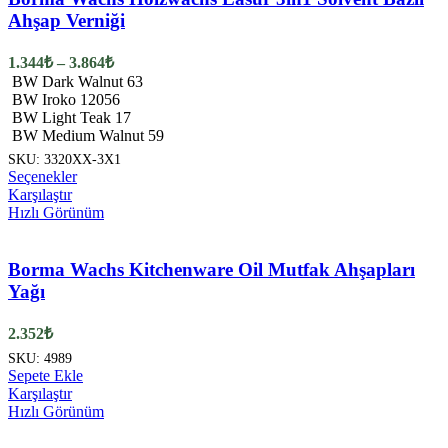
Seçenekler
Ahşap Verniği
ürün
sayfasından
Fiyat
1.344
₺
–
3.864
₺
seçilebilir
aralığı:
BW Dark Walnut 63
1.344₺
BW Iroko 12056
-
BW Light Teak 17
BW Medium Walnut 59
3.864₺
SKU:
3320XX-3X1
Bu
Seçenekler
ürünün
Karşılaştır
birden
Hızlı Görünüm
fazla
varyasyonu
var.
Borma Wachs Kitchenware Oil Mutfak Ahşapları
Seçenekler
Yağı
ürün
sayfasından
2.352
₺
seçilebilir
SKU:
4989
Sepete Ekle
Karşılaştır
Hızlı Görünüm