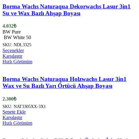
Borma Wachs Naturaqua Dekorwachs Lasur 3in1
Su ve Wax Bazlı Ahşap Boyası
4.032
₺
BW Pure
BW White 50
SKU:
NDL3325
Bu
Seçenekler
ürünün
Karşılaştır
birden
Hızlı Görünüm
fazla
varyasyonu
var.
Borma Wachs Naturaqua Holzwachs Lasur 3in1
Seçenekler
Wax ve Su Bazlı Yarı Örtücü Ahşap Boyası
ürün
sayfasından
2.300
₺
seçilebilir
SKU:
NAT3305XX-3X1
Sepete Ekle
Karşılaştır
Hızlı Görünüm