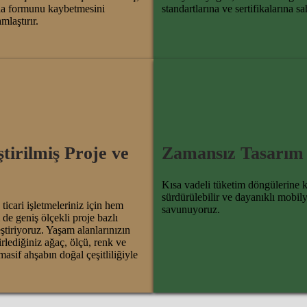
la formunu kaybetmesini
standartlarına ve sertifikalarına sah
mlaştırır.
ştirilmiş Proje ve
Zamansız Tasarım
Kısa vadeli tüketim döngülerine k
sürdürülebilir ve dayanıklı mobily
ticari işletmeleriniz için hem
savunuyoruz.
e geniş ölçekli proje bazlı
ştiriyoruz. Yaşam alanlarınızın
irlediğiniz ağaç, ölçü, renk ve
masif ahşabın doğal çeşitliliğiyle