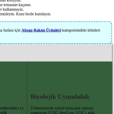
ndan koruyun.
n temastan kaçının.
er kullanmayın.
mizleyin. Kuru bezle kurulayın.
a fazlası için
Ahşap Bakım Ürünleri
kategorisindeki ürünleri
Biyolojik Uyumluluk
enklendirici ve
Ürünlerimizde zararlı kimyasal salınımı
enlik
yapmayan (VOC-free/Low-VOC), gıda