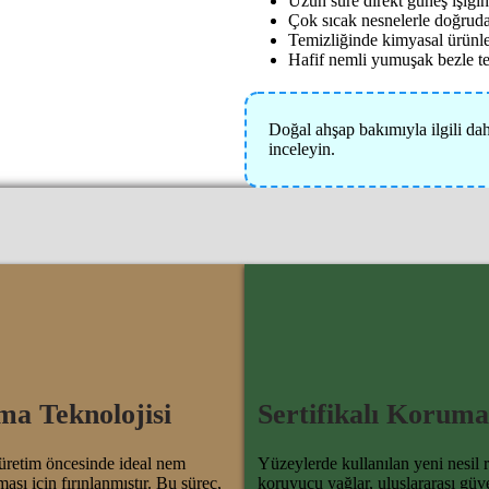
Uzun süre direkt güneş ışığı
Çok sıcak nesnelerle doğruda
Temizliğinde kimyasal ürünl
Hafif nemli yumuşak bezle te
Doğal ahşap bakımıyla ilgili dah
inceleyin.
ma Teknolojisi
Sertifikalı Koruma
retim öncesinde ideal nem
Yüzeylerde kullanılan yeni nesil r
ası için fırınlanmıştır. Bu süreç,
koruyucu yağlar, uluslararası güv