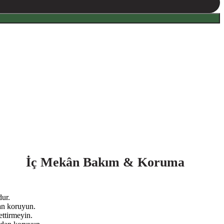
İç Mekân Bakım & Koruma
ur.
an koruyun.
ettirmeyin.