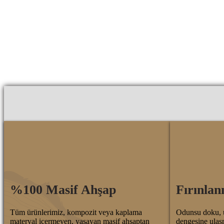
%100 Masif Ahşap
Fırınlan
Tüm ürünlerimiz, kompozit veya kaplama
Odunsu doku, ü
materyal içermeyen, yaşayan masif ahşaptan
dengesine ulaşm