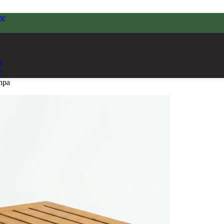
me
ı
e
hpa