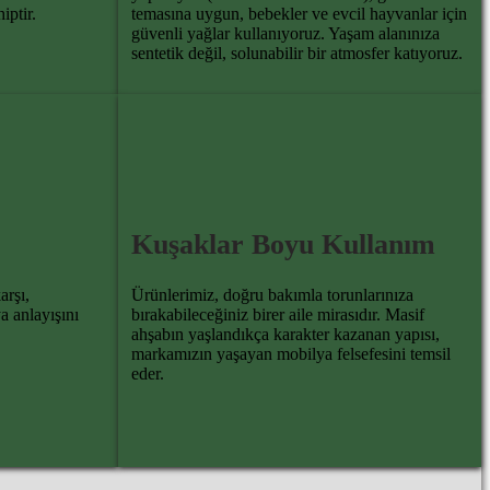
iptir.
temasına uygun, bebekler ve evcil hayvanlar için
güvenli yağlar kullanıyoruz. Yaşam alanınıza
sentetik değil, solunabilir bir atmosfer katıyoruz.
Kuşaklar Boyu Kullanım
arşı,
Ürünlerimiz, doğru bakımla torunlarınıza
a anlayışını
bırakabileceğiniz birer aile mirasıdır. Masif
ahşabın yaşlandıkça karakter kazanan yapısı,
markamızın yaşayan mobilya felsefesini temsil
eder.