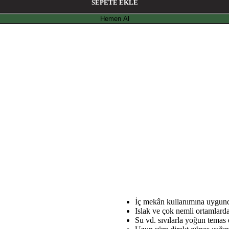
SEPETE EKLE
Hemen Al
İç mekân kullanımına uygund
Islak ve çok nemli ortamlard
Su vd. sıvılarla yoğun temas 