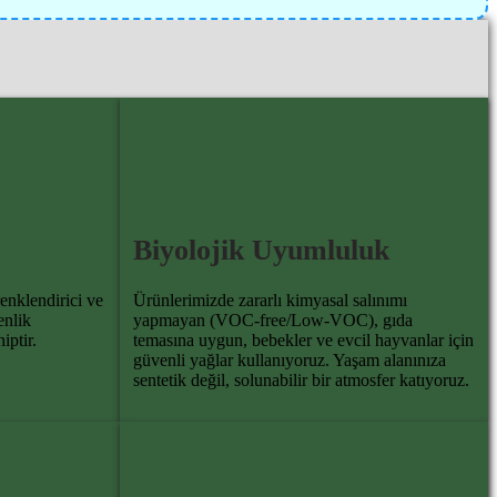
Biyolojik Uyumluluk
enklendirici ve
Ürünlerimizde zararlı kimyasal salınımı
enlik
yapmayan (VOC-free/Low-VOC), gıda
iptir.
temasına uygun, bebekler ve evcil hayvanlar için
güvenli yağlar kullanıyoruz. Yaşam alanınıza
sentetik değil, solunabilir bir atmosfer katıyoruz.