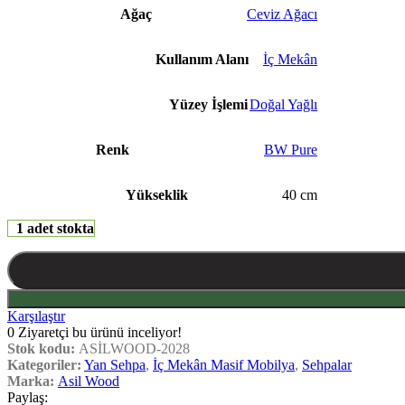
Ağaç
Ceviz Ağacı
Kullanım Alanı
İç Mekân
Yüzey İşlemi
Doğal Yağlı
Renk
BW Pure
Yükseklik
40 cm
1 adet stokta
Karşılaştır
0
Ziyaretçi bu ürünü inceliyor!
Stok kodu:
ASİLWOOD-2028
Kategoriler:
Yan Sehpa
,
İç Mekân Masif Mobilya
,
Sehpalar
Marka:
Asil Wood
Paylaş: