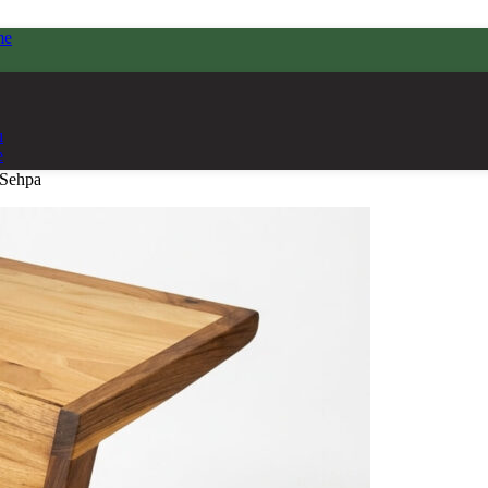
me
ı
e
 Sehpa