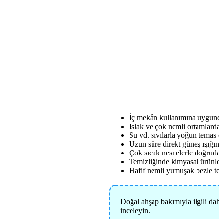
İç mekân kullanımına uygund
Islak ve çok nemli ortamlard
Su vd. sıvılarla yoğun temas 
Uzun süre direkt güneş ışığı
Çok sıcak nesnelerle doğruda
Temizliğinde kimyasal ürünl
Hafif nemli yumuşak bezle te
Doğal ahşap bakımıyla ilgili dah
inceleyin.