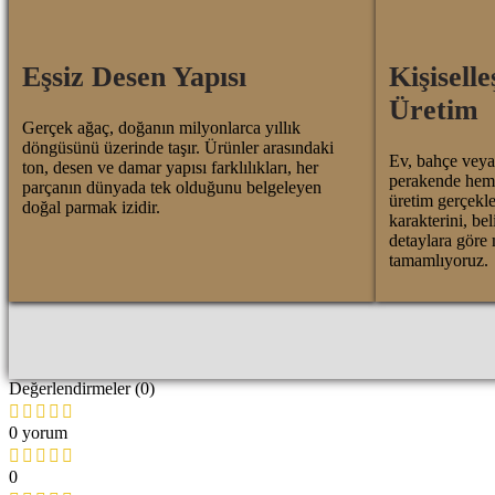
Eşsiz Desen Yapısı
Kişiselle
Üretim
Gerçek ağaç, doğanın milyonlarca yıllık
döngüsünü üzerinde taşır. Ürünler arasındaki
Ev, bahçe veya 
ton, desen ve damar yapısı farklılıkları, her
perakende hem d
parçanın dünyada tek olduğunu belgeleyen
üretim gerçekle
doğal parmak izidir.
karakterini, bel
detaylara göre 
tamamlıyoruz.
Değerlendirmeler (0)
0 yorum
0