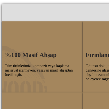
%100 Masif Ahşap
Fırınlan
Tüm ürünlerimiz, kompozit veya kaplama
Odunsu doku, ü
materyal içermeyen, yaşayan masif ahşaptan
dengesine ulaşm
üretilmiştir.
ahşabın zaman
önleyerek sağla