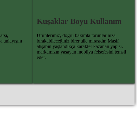
Kuşaklar Boyu Kullanım
arşı,
Ürünlerimiz, doğru bakımla torunlarınıza
a anlayışını
bırakabileceğiniz birer aile mirasıdır. Masif
ahşabın yaşlandıkça karakter kazanan yapısı,
markamızın yaşayan mobilya felsefesini temsil
eder.