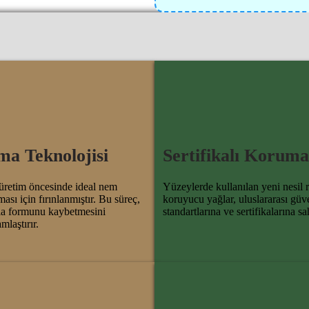
ma Teknolojisi
Sertifikalı Koruma
retim öncesinde ideal nem
Yüzeylerde kullanılan yeni nesil r
ası için fırınlanmıştır. Bu süreç,
koruyucu yağlar, uluslararası güv
la formunu kaybetmesini
standartlarına ve sertifikalarına sah
mlaştırır.