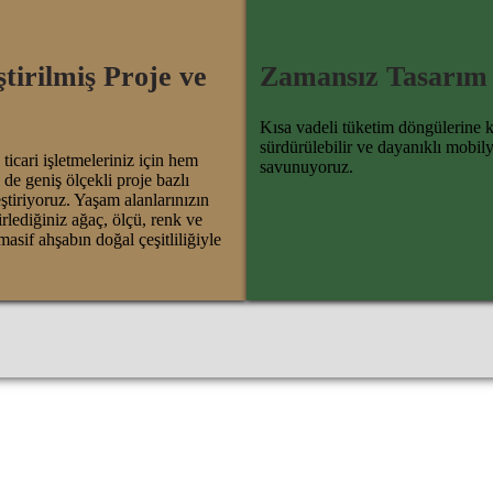
ştirilmiş Proje ve
Zamansız Tasarım
Kısa vadeli tüketim döngülerine k
sürdürülebilir ve dayanıklı mobily
ticari işletmeleriniz için hem
savunuyoruz.
e geniş ölçekli proje bazlı
ştiriyoruz. Yaşam alanlarınızın
irlediğiniz ağaç, ölçü, renk ve
masif ahşabın doğal çeşitliliğiyle