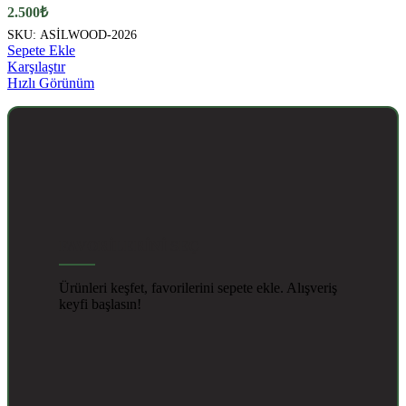
2.500
₺
SKU:
ASİLWOOD-2026
Sepete Ekle
Karşılaştır
Hızlı Görünüm
FAVORİLERİNİ SEÇ
Ürünleri keşfet, favorilerini sepete ekle. Alışveriş
keyfi başlasın!