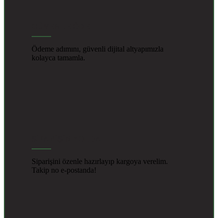
GÜVENLE ÖDE
Ödeme adımını, güvenli dijital altyapımızla
kolayca tamamla.
SİPARİŞİN YOLDA
Siparişini özenle hazırlayıp kargoya verelim.
Takip no e-postanda!