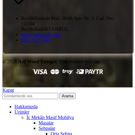
Beylikdüzüosb Mah. Birlik San. Sit. 3. Cad. No:
13/104
Beylikdüzü/İSTANBUL
info@asilwood.com
0212 923 3461
© 2026
Asil Wood Entegre
. Tüm Hakları Saklıdır.
Kapat
Arama
Hakkımızda
Ürünler
İç Mekân Masif Mobilya
Masalar
Sehpalar
Orta Sehpa