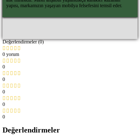
yapısı, markamızın yaşayan mobilya felsefesini temsil eder.
Değerlendirmeler (0)
0 yorum
0
0
0
0
0
Değerlendirmeler