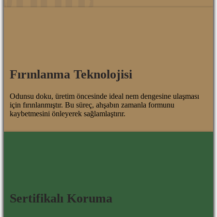
Fırınlanma Teknolojisi
Odunsu doku, üretim öncesinde ideal nem dengesine ulaşması
için fırınlanmıştır. Bu süreç, ahşabın zamanla formunu
kaybetmesini önleyerek sağlamlaştırır.
Sertifikalı Koruma