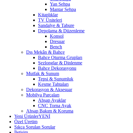
Yan Sehpa
Mantar Sehpa
Kitaplıklar
TV Üniteleri
Sandalye & Tabure
Depolama & Düzenleme
Konsol
Dresuar
Bench
Dış Mekân & Bahçe
Bahçe Oturma Grupları
Şezlonglar & Dinlenme
Bahçe Dekorasyonu
Mutfak & Sunum
Tepsi & Sunumluk
Kesme Tahtaları
Dekorasyon & Aksesuar
Mobilya Parçaları
Ahşap Ayaklar
CNC Torna Ayak
Ahşap Bakım & Koruma
Yeni Ürünler
YENİ
Özel Üretim
Sıkça Sorulan Sorular
İletişim