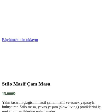
Büyütmek için tıklayın
Stilo Masif Çam Masa
15.000
₺
Yalın tasarım çizgisini masif çamın hafif ve esnek yapısıyla
buluşturan Stilo masa, yavaş yaşam (slow living) pratiklerini iç
mekân dinamiklerine entegre eder.