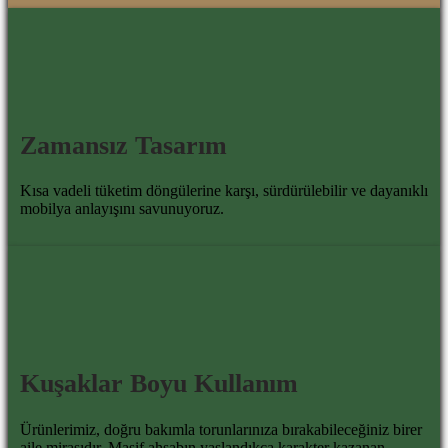
Zamansız Tasarım
Kısa vadeli tüketim döngülerine karşı, sürdürülebilir ve dayanıklı
mobilya anlayışını savunuyoruz.
Kuşaklar Boyu Kullanım
Ürünlerimiz, doğru bakımla torunlarınıza bırakabileceğiniz birer
aile mirasıdır. Masif ahşabın yaşlandıkça karakter kazanan