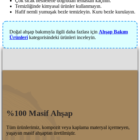
Çok sıcak nesnelerle doğrudan temastan kaçının.
Temizliğinde kimyasal ürünler kullanmayın.
Hafif nemli yumuşak bezle temizleyin. Kuru bezle kurulayın.
Doğal ahşap bakımıyla ilgili daha fazlası için
Ahşap Bakım
Ürünleri
kategorisindeki ürünleri inceleyin.
%100 Masif Ahşap
Tüm ürünlerimiz, kompozit veya kaplama materyal içermeyen,
yaşayan masif ahşaptan üretilmiştir.