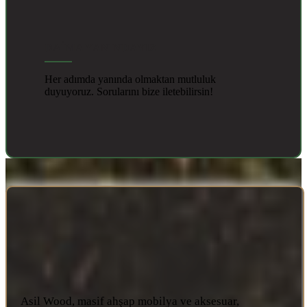
DAİMA YANINDAYIZ
Her adımda yanında olmaktan mutluluk
duyuyoruz. Sorularını bize iletebilirsin!
Asil Wood, masif ahşap mobilya ve aksesuar,