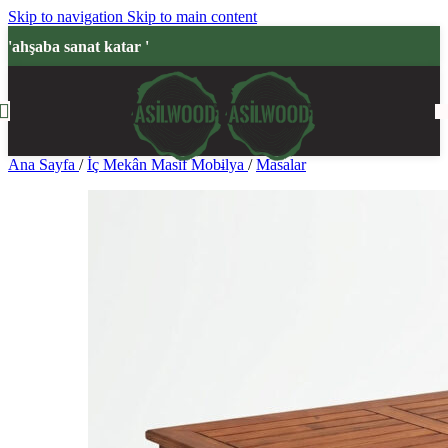
Skip to navigation
Skip to main content
'ahşaba sanat katar '
Ana Sayfa
/
İç Mekân Masif Mobilya
/
Masalar