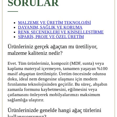
SORULAR
MALZEME VE ÜRETİM TEKNOLOJİSİ
DAYANIM, SAĞLIK VE KORUMA
RENK SEÇENEKLERİ VE KİŞİSELLEŞTİRME
SİPARİŞ, PROJE VE ÖZEL ÜRETİM
Ürünleriniz gerçek ağaçtan mı üretiliyor,
malzeme kaliteniz nedir?
Evet. Tüm ürünlerimiz, kompozit (MDF, sunta) veya
kaplama materyal içermeyen, tamamen yaşayan %100
masif ahşaptan üretilmiştir. Üretim öncesinde odunsu
doku, ideal nem dengesine ulaşması için modern
fırınlanma teknolojisinden geçirilir. Bu süreç, ahşabın
zamanla formunu kaybetmesini, eğilmesini veya
çatlamasını önleyerek mobilyalarımızı maksimum
sağlamlığa ulaştırır.
Ürünlerinizde genelde hangi ağaç türlerini
kullanıyorsunuz?