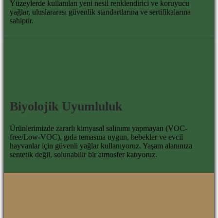
Yüzeylerde kullanılan yeni nesil renklendirici ve koruyucu
yağlar, uluslararası güvenlik standartlarına ve sertifikalarına
sahiptir.
Biyolojik Uyumluluk
Ürünlerimizde zararlı kimyasal salınımı yapmayan (VOC-
free/Low-VOC), gıda temasına uygun, bebekler ve evcil
hayvanlar için güvenli yağlar kullanıyoruz. Yaşam alanınıza
sentetik değil, solunabilir bir atmosfer katıyoruz.