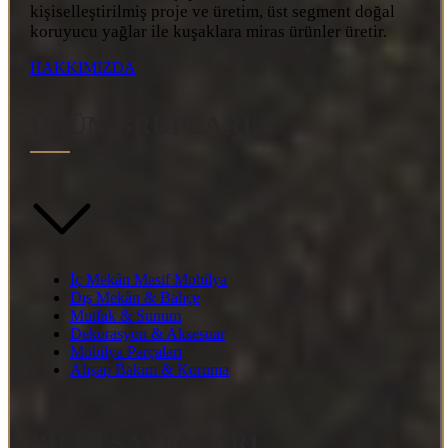
kişiselleştirilmiş proje ve üretim, üst segment doğal
koruyucu yağlar ile kuşaklara miras ürünler üretir.
HAKKIMIZDA
ÜRÜN GRUPLARI
İç Mekân Masif Mobilya
Dış Mekân & Bahçe
Mutfak & Sunum
Dekorasyon & Aksesuar
Mobilya Parçaları
Ahşap Bakım & Koruma
BİLGİ SAYFALARI