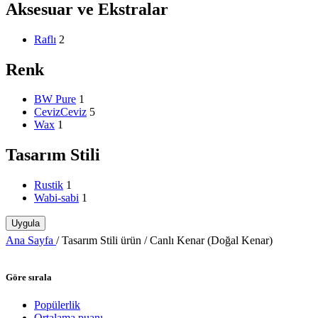
Aksesuar ve Ekstralar
Raflı
2
Renk
BW Pure
1
Ceviz
Ceviz
5
Wax
1
Tasarım Stili
Rustik
1
Wabi-sabi
1
Uygula
Ana Sayfa
/
Tasarım Stili ürün
/
Canlı Kenar (Doğal Kenar)
Göre sırala
Popülerlik
Ortalama puanı