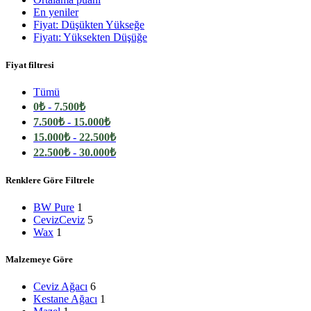
En yeniler
Fiyat: Düşükten Yükseğe
Fiyatı: Yüksekten Düşüğe
Fiyat filtresi
Tümü
0
₺
-
7.500
₺
7.500
₺
-
15.000
₺
15.000
₺
-
22.500
₺
22.500
₺
-
30.000
₺
Renklere Göre Filtrele
BW Pure
1
Ceviz
Ceviz
5
Wax
1
Malzemeye Göre
Ceviz Ağacı
6
Kestane Ağacı
1