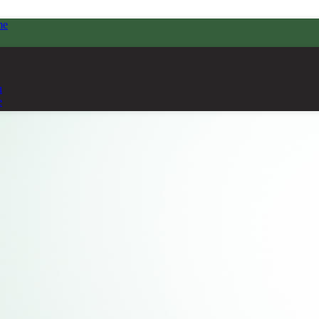
me
ı
e