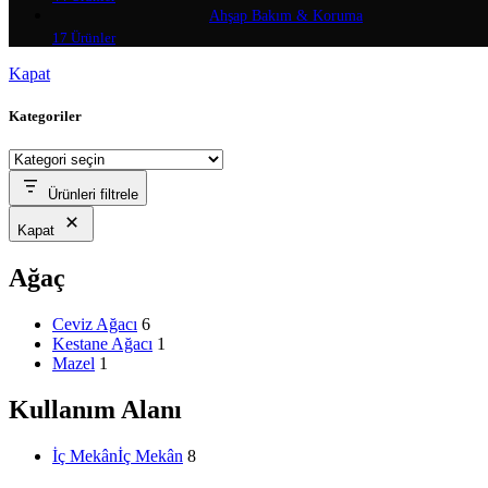
Ahşap Bakım & Koruma
17 Ürünler
Kapat
Kategoriler
Ürünleri filtrele
Kapat
Ağaç
Ceviz Ağacı
6
Kestane Ağacı
1
Mazel
1
Kullanım Alanı
İç Mekân
İç Mekân
8