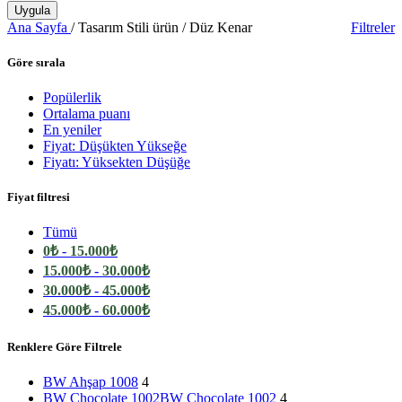
Uygula
Ana Sayfa
/
Tasarım Stili ürün
/
Düz Kenar
Filtreler
Göre sırala
Popülerlik
Ortalama puanı
En yeniler
Fiyat: Düşükten Yükseğe
Fiyatı: Yüksekten Düşüğe
Fiyat filtresi
Tümü
0
₺
-
15.000
₺
15.000
₺
-
30.000
₺
30.000
₺
-
45.000
₺
45.000
₺
-
60.000
₺
Renklere Göre Filtrele
BW Ahşap 1008
4
BW Chocolate 1002
BW Chocolate 1002
4