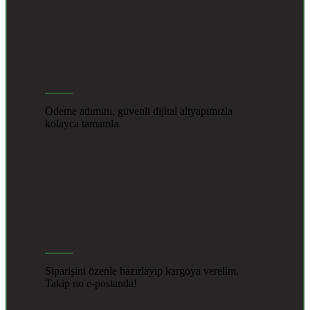
GÜVENLE ÖDE
Ödeme adımını, güvenli dijital altyapımızla
kolayca tamamla.
SİPARİŞİN YOLDA
Siparişini özenle hazırlayıp kargoya verelim.
Takip no e-postanda!