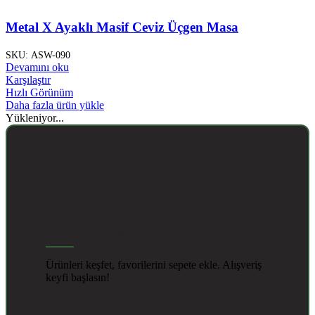
Metal X Ayaklı Masif Ceviz Üçgen Masa
SKU:
ASW-090
Devamını oku
Karşılaştır
Hızlı Görünüm
Daha fazla ürün yükle
Yükleniyor...
FAVORİLERİNİ SEÇ
Ürünleri keşfet, favorilerini sepete ekle. Alışveriş
keyfi başlasın!