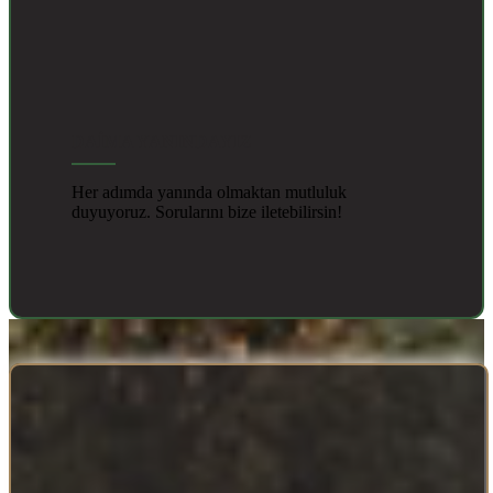
DAİMA YANINDAYIZ
Her adımda yanında olmaktan mutluluk
duyuyoruz. Sorularını bize iletebilirsin!