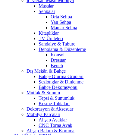
İç Mekân Masif Mobilya
Masalar
Sehpalar
Orta Sehpa
Yan Sehpa
Mantar Sehpa
Kitaplıklar
TV Üniteleri
Sandalye & Tabure
Depolama & Düzenleme
Konsol
Dresuar
Bench
Dış Mekân & Bahçe
Bahçe Oturma Grupları
Şezlonglar & Dinlenme
Bahçe Dekorasyonu
Mutfak & Sunum
Tepsi & Sunumluk
Kesme Tahtaları
Dekorasyon & Aksesuar
Mobilya Parçaları
Ahşap Ayaklar
CNC Torna Ayak
Ahşap Bakım & Koruma