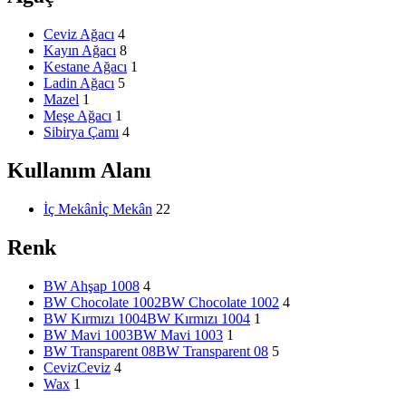
Ceviz Ağacı
4
Kayın Ağacı
8
Kestane Ağacı
1
Ladin Ağacı
5
Mazel
1
Meşe Ağacı
1
Sibirya Çamı
4
Kullanım Alanı
İç Mekân
İç Mekân
22
Renk
BW Ahşap 1008
4
BW Chocolate 1002
BW Chocolate 1002
4
BW Kırmızı 1004
BW Kırmızı 1004
1
BW Mavi 1003
BW Mavi 1003
1
BW Transparent 08
BW Transparent 08
5
Ceviz
Ceviz
4
Wax
1