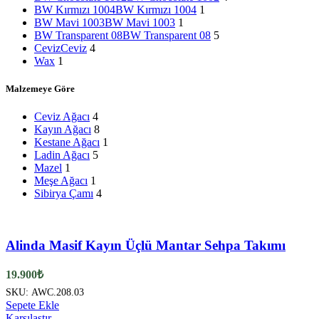
BW Kırmızı 1004
BW Kırmızı 1004
1
BW Mavi 1003
BW Mavi 1003
1
BW Transparent 08
BW Transparent 08
5
Ceviz
Ceviz
4
Wax
1
Malzemeye Göre
Ceviz Ağacı
4
Kayın Ağacı
8
Kestane Ağacı
1
Ladin Ağacı
5
Mazel
1
Meşe Ağacı
1
Sibirya Çamı
4
Alinda Masif Kayın Üçlü Mantar Sehpa Takımı
19.900
₺
SKU:
AWC.208.03
Sepete Ekle
Karşılaştır