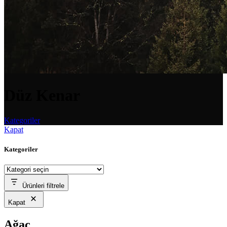
Düz Kenar
Kategoriler
Kapat
Kategoriler
Ürünleri filtrele
Kapat
Ağaç