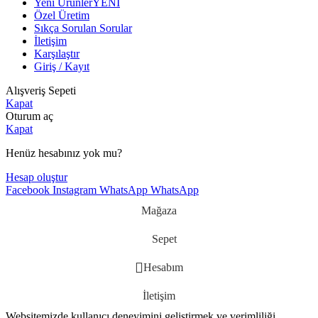
Yeni Ürünler
YENİ
Özel Üretim
Sıkça Sorulan Sorular
İletişim
Karşılaştır
Giriş / Kayıt
Alışveriş Sepeti
Kapat
Oturum aç
Kapat
Henüz hesabınız yok mu?
Hesap oluştur
Facebook
Instagram
WhatsApp
WhatsApp
Mağaza
Sepet
Hesabım
İletişim
Websitemizde kullanıcı deneyimini geliştirmek ve verimliliği