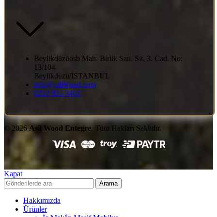
Beylikdüzüosb Mah. Birlik San. Sit. 3. Cad. No:
13/104
Beylikdüzü/İSTANBUL
info@asilwood.com
0212 923 3461
© 2026
Asil Wood Entegre
. Tüm Hakları Saklıdır.
Kapat
Arama
Hakkımızda
Ürünler