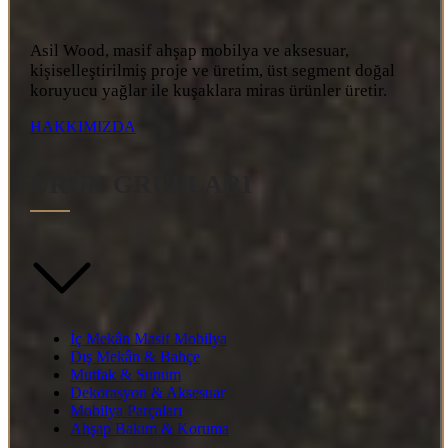
Asil Wood, masif ahşap mobilya ve aksesuar,
kişiselleştirilmiş proje ve üretim, üst segment doğal
koruyucu yağlar ile kuşaklara miras ürünler üretir.
HAKKIMIZDA
ÜRÜN GRUPLARI
İç Mekân Masif Mobilya
Dış Mekân & Bahçe
Mutfak & Sunum
Dekorasyon & Aksesuar
Mobilya Parçaları
Ahşap Bakım & Koruma