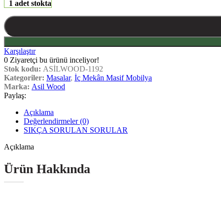
1 adet stokta
Karşılaştır
0
Ziyaretçi bu ürünü inceliyor!
Stok kodu:
ASİLWOOD-1192
Kategoriler:
Masalar
,
İç Mekân Masif Mobilya
Marka:
Asil Wood
Paylaş:
Açıklama
Değerlendirmeler (0)
SIKÇA SORULAN SORULAR
Açıklama
Ürün Hakkında