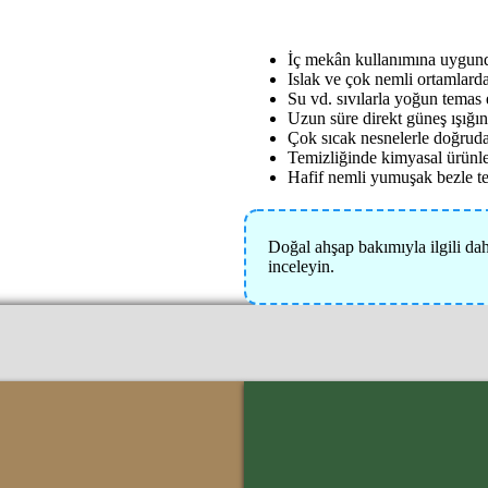
İç mekân kullanımına uygund
Islak ve çok nemli ortamlard
Su vd. sıvılarla yoğun temas 
Uzun süre direkt güneş ışığı
Çok sıcak nesnelerle doğruda
Temizliğinde kimyasal ürünl
Hafif nemli yumuşak bezle te
Doğal ahşap bakımıyla ilgili dah
inceleyin.