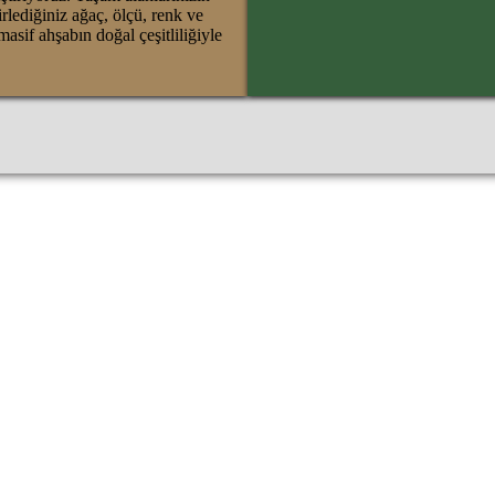
irlediğiniz ağaç, ölçü, renk ve
masif ahşabın doğal çeşitliliğiyle