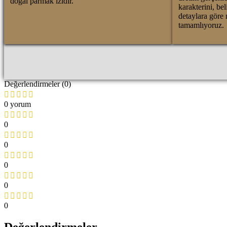
doğal parmak izidir.
karakterini, bel
detaylara göre 
tamamlıyoruz.
Değerlendirmeler (0)
0 yorum
0
0
0
0
0
Değerlendirmeler