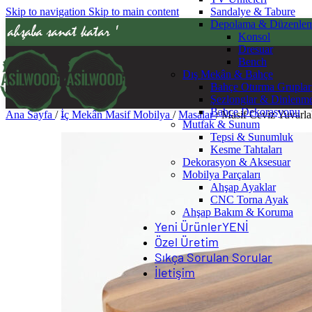
Skip to navigation
Skip to main content
Sandalye & Tabure
Depolama & Düzenle
' ahşaba sanat katar '
Konsol
Dresuar
Bench
Dış Mekân & Bahçe
Bahçe Oturma Gruplar
Şezlonglar & Dinlenm
Bahçe Dekorasyonu
Ana Sayfa
/
İç Mekân Masif Mobilya
/
Masalar
/
Masif Ceviz Yuvarl
Mutfak & Sunum
Tepsi & Sunumluk
Kesme Tahtaları
Dekorasyon & Aksesuar
Mobilya Parçaları
Ahşap Ayaklar
CNC Torna Ayak
Ahşap Bakım & Koruma
Yeni Ürünler
YENİ
Özel Üretim
Sıkça Sorulan Sorular
İletişim