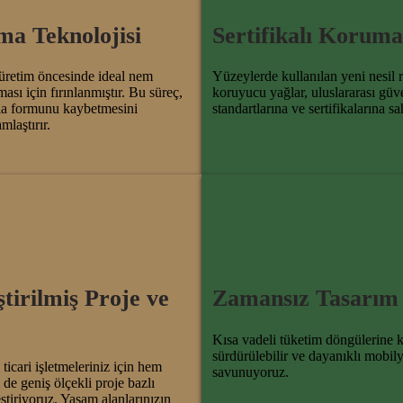
ma Teknolojisi
Sertifikalı Koruma
retim öncesinde ideal nem
Yüzeylerde kullanılan yeni nesil r
ası için fırınlanmıştır. Bu süreç,
koruyucu yağlar, uluslararası güv
la formunu kaybetmesini
standartlarına ve sertifikalarına sah
mlaştırır.
ştirilmiş Proje ve
Zamansız Tasarım
Kısa vadeli tüketim döngülerine k
sürdürülebilir ve dayanıklı mobily
ticari işletmeleriniz için hem
savunuyoruz.
e geniş ölçekli proje bazlı
ştiriyoruz. Yaşam alanlarınızın