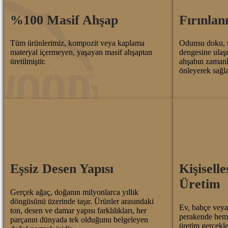
%100 Masif Ahşap
Fırınlan
Tüm ürünlerimiz, kompozit veya kaplama
Odunsu doku, ü
materyal içermeyen, yaşayan masif ahşaptan
dengesine ulaşm
üretilmiştir.
ahşabın zaman
önleyerek sağla
Eşsiz Desen Yapısı
Kişiselle
Üretim
Gerçek ağaç, doğanın milyonlarca yıllık
döngüsünü üzerinde taşır. Ürünler arasındaki
Ev, bahçe veya 
ton, desen ve damar yapısı farklılıkları, her
perakende hem d
parçanın dünyada tek olduğunu belgeleyen
üretim gerçekle