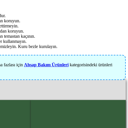
ur.
an koruyun.
ettirmeyin.
ndan koruyun.
n temastan kaçının.
er kullanmayın.
mizleyin. Kuru bezle kurulayın.
a fazlası için
Ahşap Bakım Ürünleri
kategorisindeki ürünleri