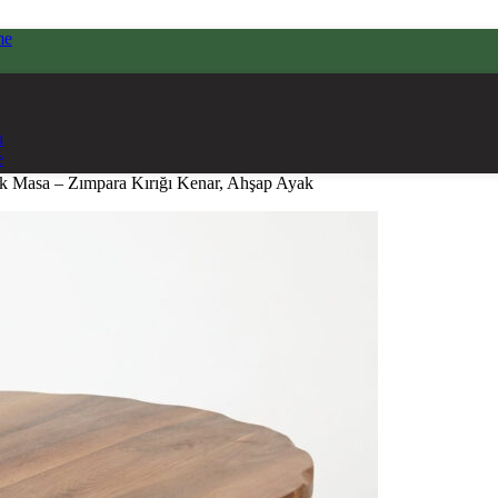
me
ı
e
ak Masa – Zımpara Kırığı Kenar, Ahşap Ayak